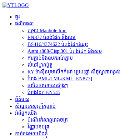
ផ្ទះ
ផលិតផល
គម្រប Manhole Iron
EN877 បំពង់ដែក និងសម
BS416/4374622 បំពង់ដែកវណ្ណះ
Astm a888/Cispi301 បំពង់ដែក និងសម
ការភ្ជាប់និងឧបករណ៍ភ្ជាប់
លំនៅដ្ឋានម៉ូតូ
RY ម៉ាស៊ីនបូមលើកកំដៅ ប្រេងក្តៅ សីតុណ្ហភាពខ្ពស់
បំពង់ BML/TML/KML [EN877]
ផលិតផលខាសផ្សេងៗ
បំពង់ដែក EN545
ព័ត៌មាន
សំណួរគេសួរញឹកញាប់
អំពីពួកយើង
ដំណើរកំសាន្តរោងចក្រ
វិញ្ញាបនបត្រ
ទាក់ទងមកយើងខ្ញុំ