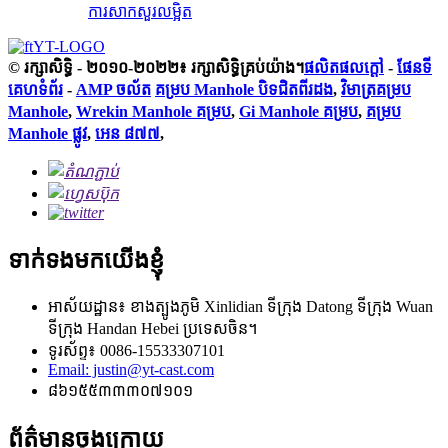
ការសាកសួរ
លម្អិត
© រក្សាសិទ្ធិ - ២០១០-២០២២៖ រក្សាសិទ្ធិគ្រប់យ៉ាង។
ផលិតផលក្តៅ
-
ផែនទី
គេហទំព័រ
-
AMP ចល័ត
គម្រប Manhole បិទជិតពីរដង
,
វិមាត្រគម្រប
Manhole
,
Wrekin Manhole គម្រប
,
Gi Manhole គម្រប
,
គម្រប
Manhole ផ្លូវ
,
អេន ៨៧៧
,
ទាក់ទងមកយើងខ្ញុំ
អាស័យដ្ឋាន៖ ខាងត្បូងភូមិ Xinlidian ទីក្រុង Datong ទីក្រុង Wuan
ទីក្រុង Handan Hebei ប្រទេសចិន។
ទូរស័ព្ទ៖ 0086-15533307101
Email: justin@yt-cast.com
៨៦១៥៥៣៣៣០៧១០១
ព័ត៌មានចុងក្រោយ