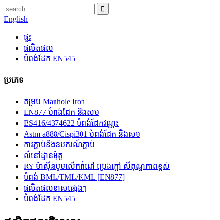
English
ផ្ទះ
ផលិតផល
បំពង់ដែក EN545
ប្រភេទ
គម្រប Manhole Iron
EN877 បំពង់ដែក និងសម
BS416/4374622 បំពង់ដែកវណ្ណះ
Astm a888/Cispi301 បំពង់ដែក និងសម
ការភ្ជាប់និងឧបករណ៍ភ្ជាប់
លំនៅដ្ឋានម៉ូតូ
RY ម៉ាស៊ីនបូមលើកកំដៅ ប្រេងក្តៅ សីតុណ្ហភាពខ្ពស់
បំពង់ BML/TML/KML [EN877]
ផលិតផលខាសផ្សេងៗ
បំពង់ដែក EN545