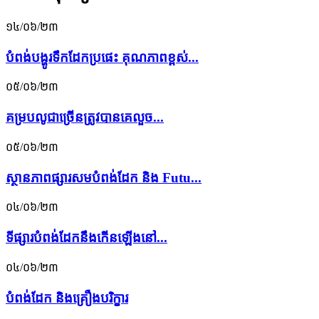
១៤/០៦/២៣
បំពង់បង្ហូរទឹកដែកប្រផេះ គុណភាពខ្ពស់...
០៥/០៦/២៣
គម្រប​លូ​ជាច្រើន​ត្រូវ​បាន​គេ​លួច...
០៥/០៦/២៣
ស្ថានភាពផ្សារសមបំពង់ដែក និង Futu...
០៤/០៦/២៣
ទីផ្សារបំពង់ដែកនឹងកើនឡើងនៅ...
០៤/០៦/២៣
បំពង់ដែក និងគ្រឿងបរិក្ខារ