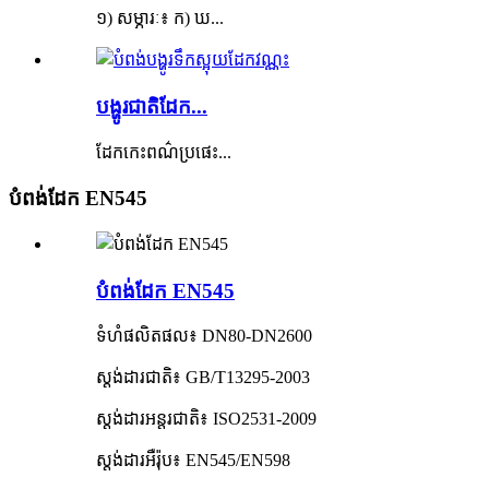
១) សម្ភារៈ៖ ក) ឃ...
បង្ហូរ​ជាតិ​ដែក...
ដែកកេះពណ៌ប្រផេះ...
បំពង់ដែក EN545
បំពង់ដែក EN545
ទំហំផលិតផល៖ DN80-DN2600
ស្តង់ដារជាតិ៖ GB/T13295-2003
ស្តង់ដារអន្តរជាតិ៖ ISO2531-2009
ស្តង់ដារអឺរ៉ុប៖ EN545/EN598