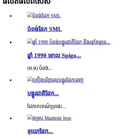
ផលិតផលពិសេស
បំពង់ដែក SML
ឆ្នាំ 1990 ទោល Spigo...
(ម.ម) បំពង់...
បង្ហូរ​ជាតិ​ដែក...
ដែកកេះពណ៌ប្រផេះ...
ទុយោដែក...